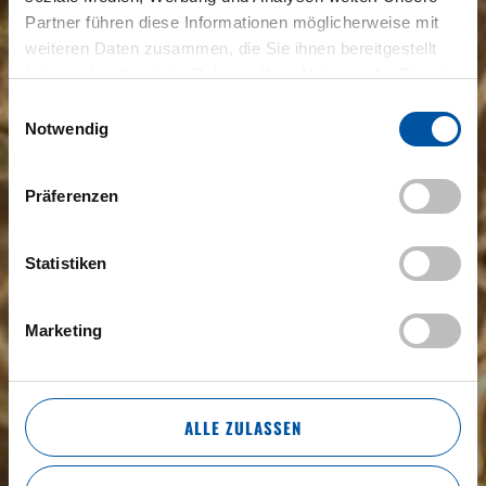
Partner führen diese Informationen möglicherweise mit
weiteren Daten zusammen, die Sie ihnen bereitgestellt
haben oder die sie im Rahmen Ihrer Nutzung der Dienste
gesammelt haben.
Einwilligungsauswahl
Notwendig
Präferenzen
Statistiken
Marketing
ALLE ZULASSEN
HERZLICH WILLKOMMEN